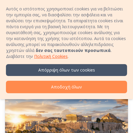
Αυτός ο ιστότοπος χρησιμοποιεί cookies για να βελτιώσει
Είσοδος
Open 
την εμπειρία σας, να διασφαλίσει την ασφάλεια και να
αναλύσει την επισκεψιμότητα. Τα απαραίτητα cookies είναι
πάντα ενεργά για τη βασική λειτουργικότητα. Με τη
Κλείσε διαμονή χωρίς προμήθειες κράτησης!
συγκατάθεσή σας, χρησιμοποιούμε cookies ανάλυσης για
Μίλα απευθείας με τον οικοδεσπότη μέσω
την κατανόηση της χρήσης του ιστότοπου. Αυτά τα cookies
τηλεφώνου και εξασφάλισε καλύτερη τιμή για τη
ανάλυσης μπορεί να παρακολουθούν αλληλεπιδράσεις
Η αλήθεια για τα
διαμονή σου!
χρηστών αλλά
δεν σας ταυτοποιούν προσωπικά
.
Μάθε περισσότερα
Διαβάστε την
Πολιτική Cookies
.
“φουσκωμένα” ενοίκια: Στο
στόχαστρο τα κενά σπίτια,
Απόρριψη όλων των cookies
όχι η βραχυχρόνια μίσθωση
Αποδοχή όλων