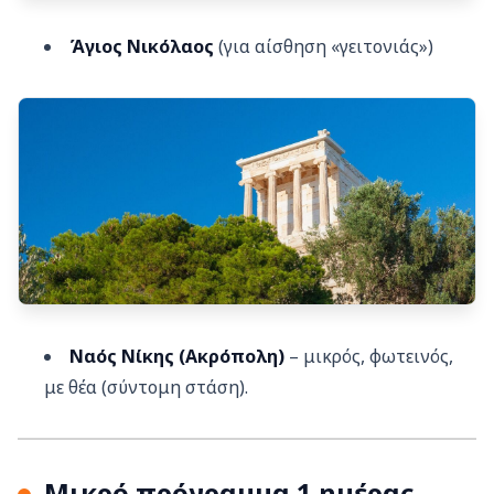
Άγιος Νικόλαος
(για αίσθηση «γειτονιάς»)
Ναός Νίκης (Ακρόπολη)
– μικρός, φωτεινός,
με θέα (σύντομη στάση).
Μικρό πρόγραμμα 1 ημέρας