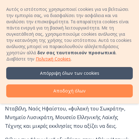
Αυτός ο ιστότοπος χρησιμοποιεί cookies για να βελτιώσει
Είσοδος
Open 
την εμπειρία σας, να διασφαλίσει την ασφάλεια και να
αναλύσει την επισκεψιμότητα. Τα απαραίτητα cookies είναι
πάντα ενεργά για τη βασική λειτουργικότητα. Με τη
Κλείσε διαμονή χωρίς προμήθειες κράτησης!
συγκατάθεσή σας, χρησιμοποιούμε cookies ανάλυσης για
Μίλα απευθείας με τον οικοδεσπότη μέσω
την κατανόηση της χρήσης του ιστότοπου. Αυτά τα cookies
τηλεφώνου και εξασφάλισε καλύτερη τιμή για τη
ανάλυσης μπορεί να παρακολουθούν αλληλεπιδράσεις
Κρυμμένα αξιοθέατα
διαμονή σου!
χρηστών αλλά
δεν σας ταυτοποιούν προσωπικά
.
Μάθε περισσότερα
Διαβάστε την
Πολιτική Cookies
.
στην Αττική: Η «άλλη»
Αθήνα (Part 1)
Απόρριψη όλων των cookies
Ψάχνεις τι άλλο να κάνεις στην Αθήνα; Ανακάλυψε
Αποδοχή όλων
«κρυμμένα» αξιοθέατα στην Αττική: Σπηλιά του
Νταβέλη, Ναός Ηφαίστου, «φυλακή του Σωκράτη»,
Μνημείο Λυσικράτη, Μουσείο Ελληνικής Λαϊκής
Τέχνης και μικρές εκκλησίες που αξίζει να δεις.