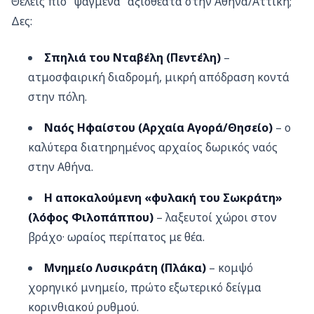
Θέλεις πιο “ψαγμένα” αξιοθέατα στην Αθήνα/Αττική;
Δες:
Σπηλιά του Νταβέλη (Πεντέλη)
–
ατμοσφαιρική διαδρομή, μικρή απόδραση κοντά
στην πόλη.
Ναός Ηφαίστου (Αρχαία Αγορά/Θησείο)
– ο
καλύτερα διατηρημένος αρχαίος δωρικός ναός
στην Αθήνα.
Η αποκαλούμενη «φυλακή του Σωκράτη»
(λόφος Φιλοπάππου)
– λαξευτοί χώροι στον
βράχο· ωραίος περίπατος με θέα.
Μνημείο Λυσικράτη (Πλάκα)
– κομψό
χορηγικό μνημείο, πρώτο εξωτερικό δείγμα
κορινθιακού ρυθμού.