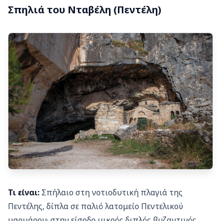
Σπηλιά του Νταβέλη (Πεντέλη)
Τι είναι:
Σπήλαιο στη νοτιοδυτική πλαγιά της
Πεντέλης, δίπλα σε παλιό λατομείο Πεντελικού
μαρμάρου· στην είσοδο μικρός διπλός βυζαντινός